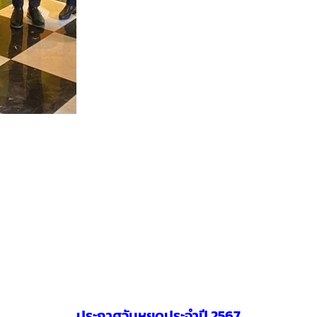
67
การบรรยายพิเศษ เรื่อง “ พยากรณ์
ป