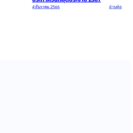
อ่านต่อ
เศรษฐกิจไทย-เศรษฐกิจโลก ปี 2563
10
การปรับฮวงจุ้ยและการแก้ปีชง เพื่อ
ความสำเร็จ ”
13 ธันวาคม 2562
อ่านต่อ