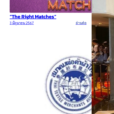
ต่อ
งานแข่งกอ
14 เมษายน 25