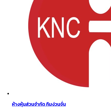
ห้างหุ้นส่วนจำกัด กิมง่วนจั่น